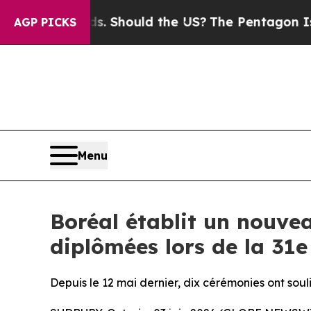
ids. Should the US?
The Pentagon Is Posting Cryp
AGP PICKS
Menu
Boréal établit un nouve
diplômées lors de la 31
Depuis le 12 mai dernier, dix cérémonies ont sou