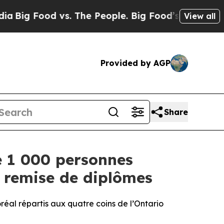
s. The People. Big Food’s 239 Lawsuits Against L
View all
Provided by AGP
Share
e 1 000 personnes
e remise de diplômes
réal répartis aux quatre coins de l’Ontario