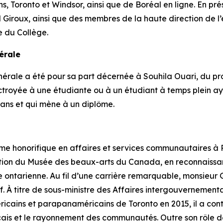
, Toronto et Windsor, ainsi que de Boréal en ligne. En pr
el Giroux, ainsi que des membres de la haute direction de 
e du Collège.
érale
rale a été pour sa part décernée à Souhila Ouari, du pr
t octroyée à une étudiante ou à un étudiant à temps plein 
ans et qui mène à un diplôme.
e honorifique en affaires et services communautaires à P
ration du Musée des beaux-arts du Canada, en reconnaissa
 ontarienne. Au fil d’une carrière remarquable, monsieur 
. À titre de sous-ministre des Affaires intergouvernementa
cains et parapanaméricains de Toronto en 2015, il a contr
çais et le rayonnement des communautés. Outre son rôle de 