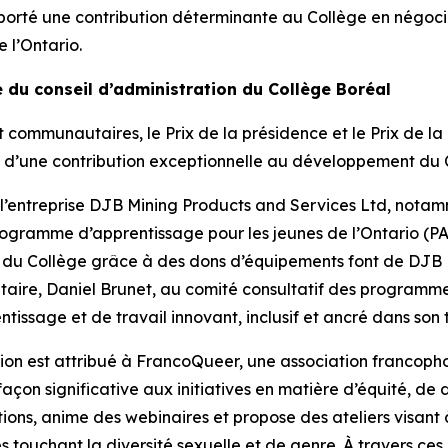
apporté une contribution déterminante au Collège en négo
 l’Ontario.
e du conseil d’administration du Collège Boréal
communautaires, le Prix de la présidence et le Prix de la
e d’une contribution exceptionnelle au développement du
à l’entreprise DJB Mining Products and Services Ltd, notam
rogramme d’apprentissage pour les jeunes de l’Ontario (PA
s du Collège grâce à des dons d’équipements font de DJB 
iétaire, Daniel Brunet, au comité consultatif des program
ssage et de travail innovant, inclusif et ancré dans son te
ation est attribué à FrancoQueer, une association franco
n significative aux initiatives en matière d’équité, de di
ns, anime des webinaires et propose des ateliers visant à s
s touchant la diversité sexuelle et de genre. À travers ce